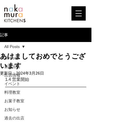
記事
All Posts
あけましておめでとうござ
All Posts
います
新規出店
更新日：
2024年3月26日
出店情報
1.4 営業開始
イベント
料理教室
お菓子教室
お知らせ
過去の出店