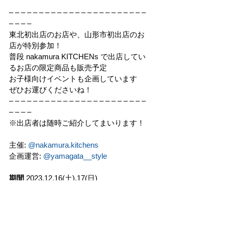
– – – – – – – – – – – – – – – – – – – – – – – 
– – – –
東北初出店のお店や、山形市初出店のお
店が特別参加！
普段 nakamura KITCHENs で出店してい
るお店の限定商品も販売予定
お子様向けイベントも企画しています
ぜひお運びくださいね！
– – – – – – – – – – – – – – – – – – – – – – – 
– – – –
※出店者は随時ご紹介してまいります！
主催: 
@nakamura.kitchens
企画運営: 
@yamagata__style
期間
 2023.12.16(土),17(日)
時間
12月16日1:00～19:00
12月17日1:00～18:00
場所　
nakamura KITCHENs 全館