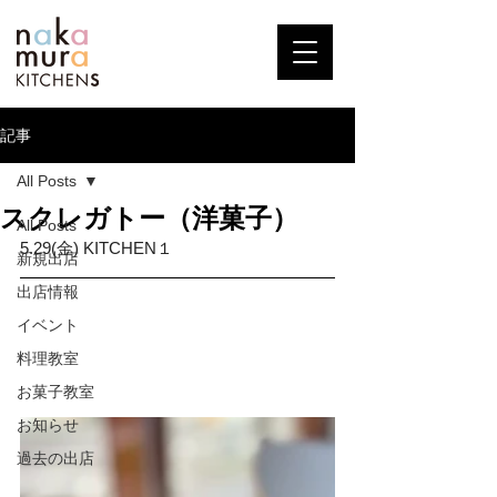
記事
All Posts
スクレガトー（洋菓子）
All Posts
5.29(金) KITCHEN１
新規出店
出店情報
イベント
料理教室
お菓子教室
お知らせ
過去の出店