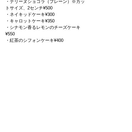
・テリーヌショコラ（プレーン）※カッ
トサイズ、2センチ¥500
・ネイキッドケーキ¥300
・キャロットケーキ¥350
・シナモン香るレモンのチーズケーキ
¥550
・紅茶のシフォンケーキ¥400
・カヌレ¥350（ご予約不可×）
期間
2026.5.29(金)
時間　
11:00～18:00（無くなり次第終了）
場所　
KITCHEN１
問い合わせ先　
スクレガトー
050-3635-4662
@secret_gateau
出店情報