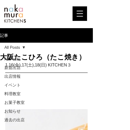
記事
All Posts
大阪たこひろ（たこ焼き）
All Posts
1.16(金),17(土),18(日) KITCHEN３
新規出店
出店情報
イベント
料理教室
お菓子教室
お知らせ
過去の出店