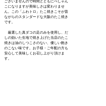
ございませんので時間とともにぺしゃん
こになりますが美味しさは変わりませ
ん。この「ふわトロ」たこ焼きこそが昔
ながらのスタンダードな大阪のたこ焼き
です。
　厳選した真ダコの足のみを使用し、だ
しの効いた生地で焼き上げた当店のたこ
焼きは油のしつこさのない、優しい飽き
のこない味です。お子様・ご年配の方も
安心して美味しくお召し上がり頂けま
す。
期間　
2026.1.16(金),17(土),18(日)
時間　
1/16 11:00～15:00
　　　　　    16:00〜19:00
　　　1/17 11:00～19:00
　　　11/18 11:00～18:00
　　　※ラストオーダー終了20分前
場所　
KITCHEN３
問い合わせ先　
大阪たこひろ 