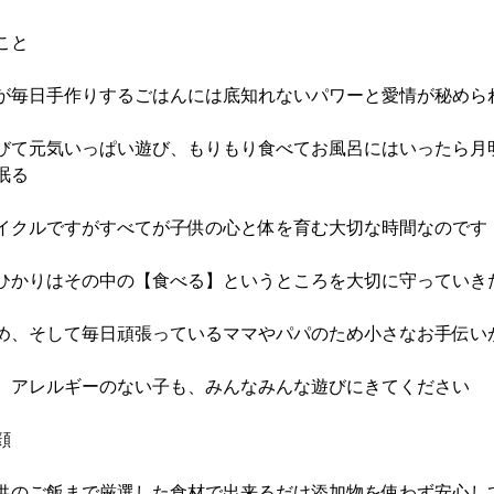
こと
が毎日手作りするごはんには底知れないパワーと愛情が秘めら
びて元気いっぱい遊び、もりもり食べてお風呂にはいったら月
眠る
イクルですがすべてが子供の心と体を育む大切な時間なのです
ひかりはその中の【食べる】というところを大切に守っていき
め、そして毎日頑張っているママやパパのため小さなお手伝い
、アレルギーのない子も、みんなみんな遊びにきてください
顔
供のご飯まで厳選した食材で出来るだけ添加物を使わず安心し