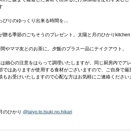
す
っぴりのゆっくり出来る時間を…
贈る季節のごちそうのプレゼント。太陽と月のひかりkitchen 
時間やママ友とのお茶に。夕飯のプラス一品にテイクアウト。
には細心の注意をはらって調理いたしますが、同じ厨房内でア
部ではありますが使用する食材がございますので、ご自身で厳
談もお受けいたしますので心配な方はお気軽にご連絡ください
月のひかり 
@taiyo.to.tsuki.no.hikari