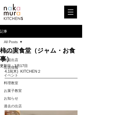
記事
All Posts
柿の実食堂（ジャム・お食
All Posts
事）
新規出店
更新日：
3月17日
出店情報
4.18(木)  KITCHEN２
イベント
料理教室
お菓子教室
お知らせ
過去の出店