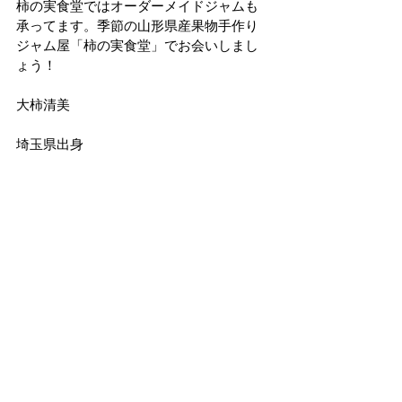
柿の実食堂ではオーダーメイドジャムも
承ってます。季節の山形県産果物手作り
ジャム屋「柿の実食堂」でお会いしまし
ょう！
大柿清美
埼玉県出身
平成13年栄養士免許取得。様々な病院で
働き食の大切さを知る。スノーボードが
好き過ぎて山形県に移住し、現在の職業
は何でも屋！
美味しい物を共有することが大好きで
す。栄養バランスを少しだけ考えた様々
な料理、飲み物を提供します。
nakamura KICHENsのフードコートで召
し上がっていただき、憩の空間造りのお
役に立てれば幸いです。
私流の喫茶店openです!
期間
 2024.4.18(木)