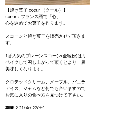
【焼き菓子 coeur （クール）】
coeur：フランス語で「心」
心を込めてお菓子を作ります。
スコーンと焼き菓子を販売させて頂きま
す。
1番人気のプレーンスコーン(全粒粉)はリ
ベイクして召し上がって頂くとより一層
美味しくなります。
クロテッドクリーム、メープル、バニラ
アイス、ジャムなど何でも合いますので
お気に入りの食べ方を見つけて下さい。
期間
2.21(金),22(土)
時間 
12:30～18:00（無くなり次第終了）
場所 
KITCHEN１
問い合わせ先 
焼き菓子 coeur 