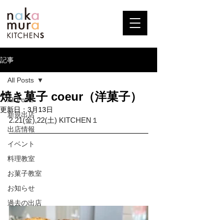
記事
All Posts
焼き菓子 coeur（洋菓子）
All Posts
更新日：
3月13日
新規出店
2.21(金),22(土) KITCHEN１
出店情報
イベント
料理教室
お菓子教室
お知らせ
過去の出店