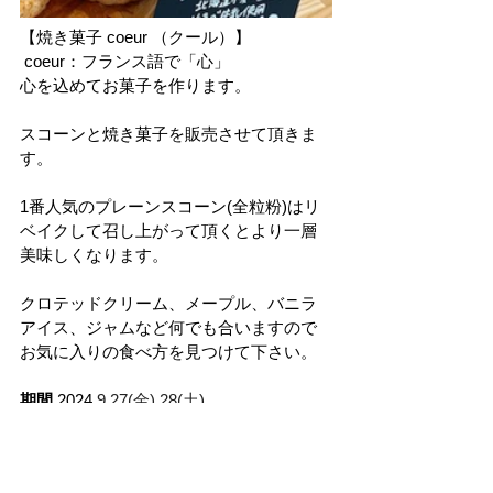
【焼き菓子 coeur （クール）】
 coeur：フランス語で「心」
心を込めてお菓子を作ります。
スコーンと焼き菓子を販売させて頂きま
す。
1番人気のプレーンスコーン(全粒粉)はリ
ベイクして召し上がって頂くとより一層
美味しくなります。
クロテッドクリーム、メープル、バニラ
アイス、ジャムなど何でも合いますので
お気に入りの食べ方を見つけて下さい。
期間
 2024.
9.27(金),28(土) 
時間 
13:00～18:00（無くなり次第終了）
場所 
KITCHEN１
問い合わせ先 
焼き菓子 coeur 