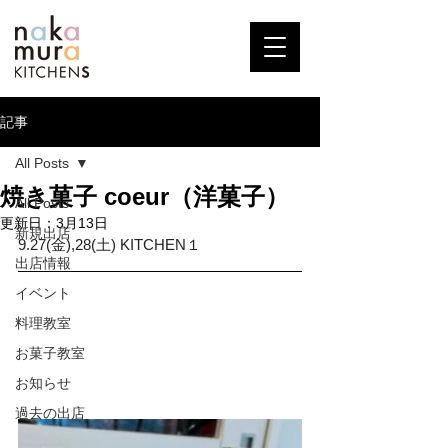
記事
All Posts
焼き菓子 coeur（洋菓子）
All Posts
更新日：
3月13日
新規出店
9.27(金),28(土) KITCHEN１
出店情報
イベント
料理教室
お菓子教室
お知らせ
過去の出店