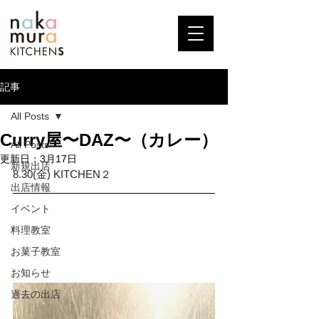
記事
All Posts
Curry屋〜DAZ〜（カレー）
All Posts
更新日：
3月17日
新規出店
8.30(金) KITCHEN２
出店情報
イベント
料理教室
お菓子教室
お知らせ
過去の出店