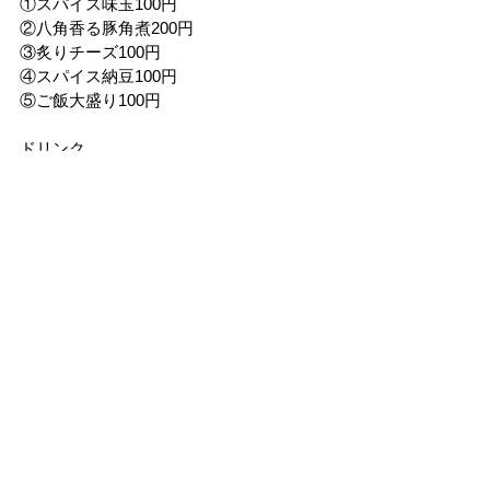
①スパイス味玉100円
②八角香る豚角煮200円
③炙りチーズ100円
④スパイス納豆100円
⑤ご飯大盛り100円
ドリンク
①スパイスレモネード400円
②スパイスコーラ400円
期間　
2024.
8.30(金)
時間　
11:30～16:30（無くなり次第終了）
場所　
KITCHEN２
問い合わせ先　
Curry屋〜DAZ〜 
@curry_ya_daz
出店情報