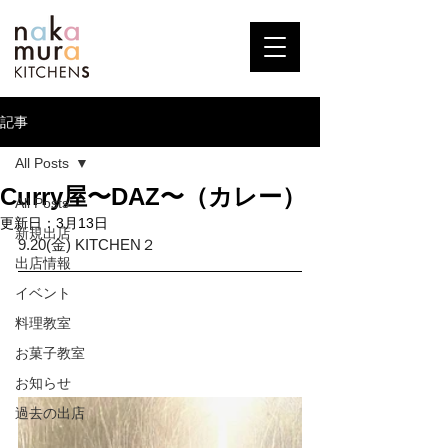
記事
All Posts
Curry屋〜DAZ〜（カレー）
All Posts
更新日：
3月13日
新規出店
9.20(金) KITCHEN２
出店情報
イベント
料理教室
お菓子教室
お知らせ
過去の出店