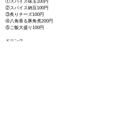
①スパイス味玉100円
②スパイス納豆100円
③炙りチーズ100円
④八角香る豚角煮200円
⑤ご飯大盛り100円
ドリンク
①スパイスレモネード400円
②スパイスコーラ400円
期間　
9.20(金)
時間　
11:30～16:30（無くなり次第終了）
場所　
KITCHEN２
問い合わせ先　
Curry屋〜DAZ〜 
@curry_ya_daz
出店情報