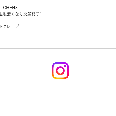
 KITCHEN3
30（生地無くなり次第終了）
トクレープ
令和2年度第3次補正事業再構築補助金により作成
シェアキッチン
出店情報
News