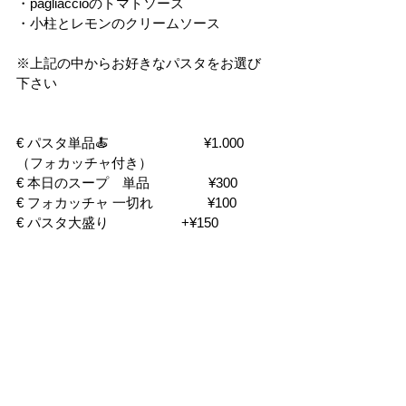
・pagliaccioのトマトソース
・小柱とレモンのクリームソース
※上記の中からお好きなパスタをお選び
下さい
€ パスタ単品🍝　　　　　　　¥1.000
（フォカッチャ付き）
€ 本日のスープ　単品　　　     ¥300
€ フォカッチャ 一切れ　　　　¥100
€ パスタ大盛り                    +¥150
記載のメニューは基本のメニューになり
ます。仕入れの状況によりメニューが増
える事もございます。
出店が近くなりましたらInstagramにアッ
プしますのでチェックして見てください
🤡🙇‍♂️
期間
　2026.2.21(土), 22(日)