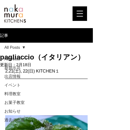
記事
All Posts
pagliaccio（イタリアン）
All Posts
更新日：
2月18日
新規出店
2.21(土), 22(日) KITCHEN１
出店情報
イベント
料理教室
お菓子教室
お知らせ
過去の出店