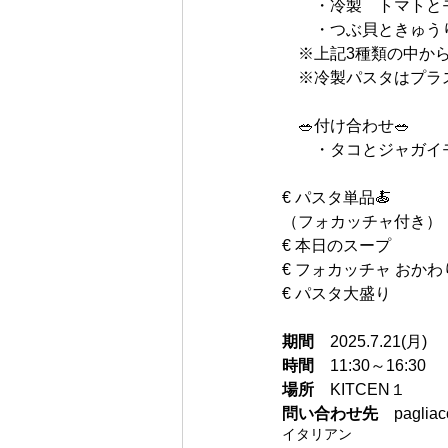
　　・冷製　トマトとモ
　　・つぶ貝ときゅう
　※上記3種類の中か
　※冷製パスタはプラス
　🥗付け合わせ🥗
　　・タコとジャガイ
€ パスタ単品🍝　　　　
（フォカッチャ付き）
€ 本日のスープ　　　　
€ フォカッチャ おかわ
€ パスタ大盛り　　　　
期間
　2025.7.21(月)
時間
　11:30～16:30
場所
　KITCEN１
問い合わせ先
　pagliacc
イタリアン