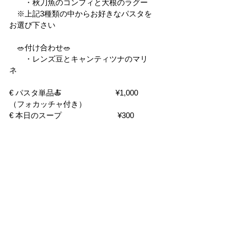
　　・秋刀魚のコンフィと大根のラグー
　※上記3種類の中からお好きなパスタを
お選び下さい
　🥗付け合わせ🥗
　　・レンズ豆とキャンティツナのマリ
ネ
€ パスタ単品🍝　　　　　　　¥1,000
（フォカッチャ付き）
€ 本日のスープ　　　　　　　 ¥300
€ フォカッチャ おかわり　　　¥150
€ パスタ大盛り　　　　　　　 ¥150
メニューの詳しい紹介はInstagramにアッ
プしますのでご覧ください🤡🙇‍♂️
期間
　2025.9.25(木)
時間
　11:30～16:30
場所
　KITCEN１
問い合わせ先
　pagliaccio 
@pagliaccio.33