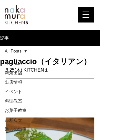
記事
All Posts
pagliaccio（イタリアン）
All Posts
9.25(木) KITCHEN１
新規出店
出店情報
イベント
料理教室
お菓子教室
お知らせ
過去の出店