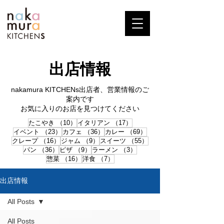
出店情報
nakamura KITCHENs出店者、営業情報のご
案内です
お気に入りのお店を見つけてください
10件の記事
17件の記事
たこやき
（10）
イタリアン
（17）
23件の記事
36件の記事
69件の記事
イベント
（23）
カフェ
（36）
カレー
（69）
16件の記事
9件の記事
55件の記事
クレープ
（16）
ジャム
（9）
スイーツ
（55）
36件の記事
9件の記事
3件の記事
パン
（36）
ピザ
（9）
ラーメン
（3）
16件の記事
7件の記事
惣菜
（16）
洋食
（7）
出店情報
All Posts
All Posts