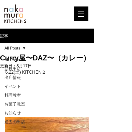
記事
All Posts
Curry屋〜DAZ〜（カレー）
All Posts
更新日：
3月17日
新規出店
6.22(土) KITCHEN２
出店情報
イベント
料理教室
お菓子教室
お知らせ
過去の出店