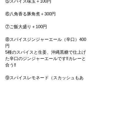
⑤スパイス味玉＋100円
⑥八角香る豚角煮＋300円
⑦ご飯大盛り＋100円
⑧スパイスジンジャーエール（辛口）400
円
5種のスパイスと生姜、沖縄黒糖で仕上げ
た辛口のジンジャーエールです‼︎カレーと
合う‼︎
⑨スパイスレモネード（スカッシュもあ
ります）400円
5種のスパイスと三温糖、蜂蜜で仕上げた
レモネードです‼︎
スパイスと酸味が効いて、こちらもカレ
ーに合います‼︎
期間　
2024.
6.22(土)
時間　
11:30～16:30（無くなり次第終了）