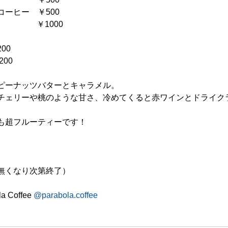
ーヒー　￥500
　　　　　￥1000
00
00
ピーナッツバターとキャラメル。
チェリーや桃のような甘さ、冷めてくると赤ワインとドライク
も超フルーティーです！
00（無くなり次第終了）
a Coffee 
@parabola.coffee